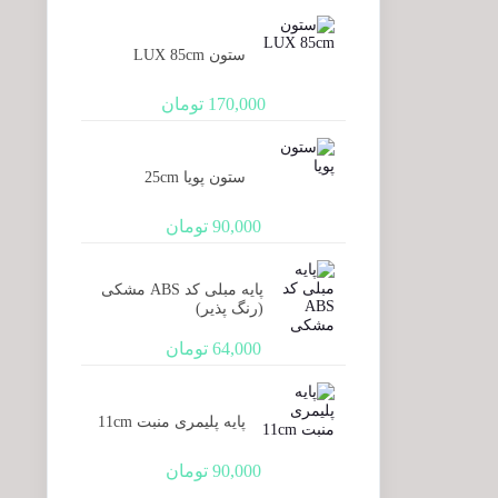
ستون LUX 85cm
170,000
تومان
ستون پویا 25cm
90,000
تومان
پایه مبلی کد ABS مشکی
(رنگ پذیر)
64,000
تومان
پایه پلیمری منبت 11cm
90,000
تومان