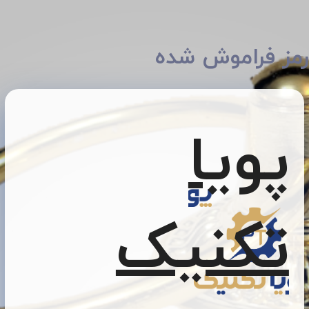
رمز فراموش شده
پویا
تکنیک