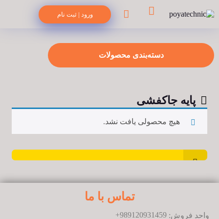
ورود | ثبت نام
دسته‌بندی محصولات
پایه جاکفشی
هیچ محصولی یافت نشد.
تماس با ما
+
989120931459
واحد فروش: